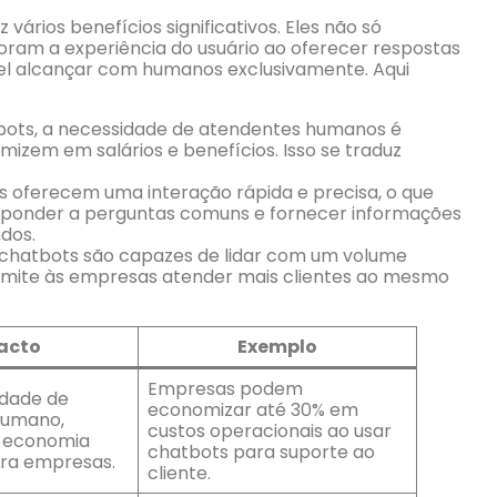
ários benefícios significativos. Eles não só
am a experiência do usuário ao oferecer respostas
ível alcançar com humanos exclusivamente. Aqui
bots, a necessidade de atendentes humanos é
izem em salários e benefícios. Isso se traduz
s oferecem uma interação rápida e precisa, o que
esponder a perguntas comuns e fornecer informações
dos.
 chatbots são capazes de lidar com um volume
rmite às empresas atender mais clientes ao mesmo
acto
Exemplo
Empresas podem
dade de
economizar até 30% em
humano,
custos operacionais ao usar
 economia
chatbots para suporte ao
para empresas.
cliente.